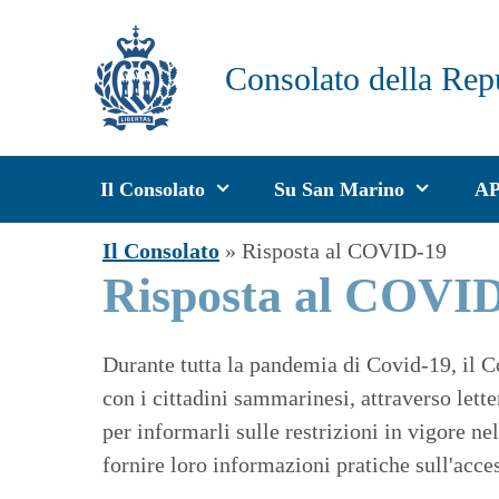
Vai
al
Consolato della Rep
contenuto
Il Consolato
Su San Marino
A
Il Consolato
»
Risposta al COVID-19
Risposta al COVI
Durante tutta la pandemia di Covid-19, il 
con i cittadini sammarinesi, attraverso lette
per informarli sulle restrizioni in vigore n
fornire loro informazioni pratiche sull'access