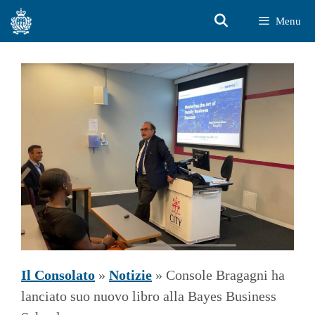
Vai
Menu
al
contenuto
Il Consolato
»
Notizie
»
Console Bragagni ha
lanciato suo nuovo libro alla Bayes Business