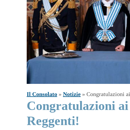
Il Consolato
»
Notizie
»
Congratulazioni a
Congratulazioni ai
Reggenti!