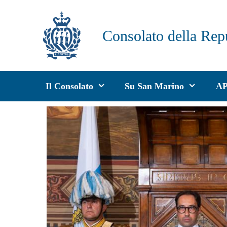
Vai
al
Consolato della Rep
contenuto
Il Consolato
Su San Marino
A