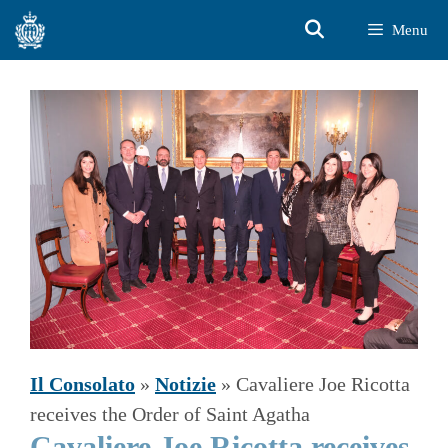
Vai
Menu
al
contenuto
Il Consolato
»
Notizie
»
Cavaliere Joe Ricotta
receives the Order of Saint Agatha
Cavaliere Joe Ricotta receives