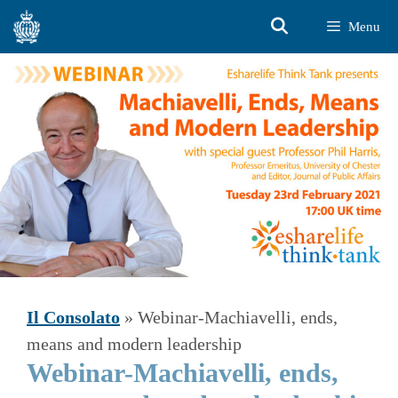
Vai
Menu
al
contenuto
Il Consolato
»
Webinar-Machiavelli, ends,
means and modern leadership
Webinar-Machiavelli, ends,