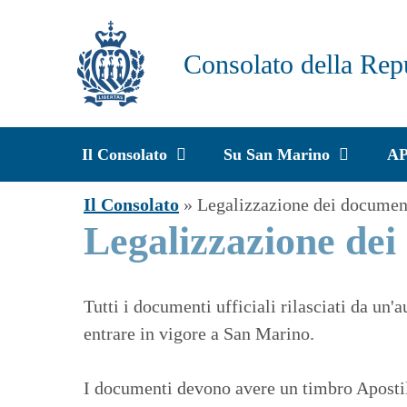
Vai
al
Consolato della Rep
contenuto
Il Consolato
Su San Marino
A
Il Consolato
»
Legalizzazione dei documen
Legalizzazione dei
Tutti i documenti ufficiali rilasciati da un'
entrare in vigore a San Marino.
I documenti devono avere un timbro Apostil