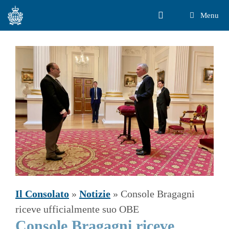
Vai
Menu
al
contenuto
Il Consolato
»
Notizie
»
Console Bragagni
riceve ufficialmente suo OBE
Console Bragagni riceve